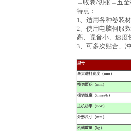
→收卷/切张→五
特点：
1、适用各种卷装
2、使用电脑伺服
高、噪音小、速度
3、可多次贴合、
型号
最大进料宽度（
mm
）
模切面积（
mm
）
模切速度（
times/h
）
主机功率（
KW
）
外形尺寸（
mm
）
机械重量（
kg
）